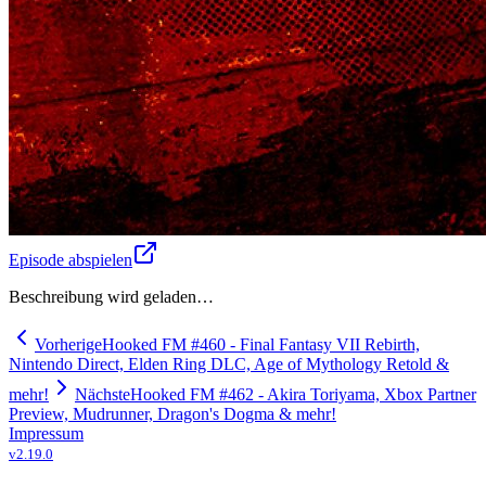
Episode abspielen
Beschreibung wird geladen…
Vorherige
Hooked FM #460 - Final Fantasy VII Rebirth,
Nintendo Direct, Elden Ring DLC, Age of Mythology Retold &
mehr!
Nächste
Hooked FM #462 - Akira Toriyama, Xbox Partner
Preview, Mudrunner, Dragon's Dogma & mehr!
Impressum
v
2.19.0