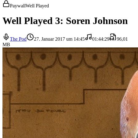
Paywall
Well Played
Well Played 3: Soren Johnson
The Pod
27. Januar 2017 um 14:45
01:44:29
96,01
MB