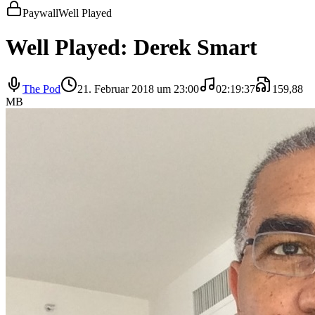
Paywall
Well Played
Well Played: Derek Smart
The Pod
21. Februar 2018 um 23:00
02:19:37
159,88
MB