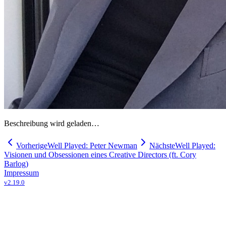
Beschreibung wird geladen…
Vorherige
Well Played: Peter Newman
Nächste
Well Played:
Visionen und Obsessionen eines Creative Directors (ft. Cory
Barlog)
Impressum
v
2.19.0