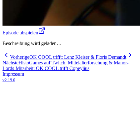
Episode abspielen
Beschreibung wird geladen…
Vorherige
OK COOL trifft: Lenz Kleiser & Floris Demandt
Nächste
HistoGames auf Twitch, Mittelalterforschung & Manor-
Lords-Mitarbeit: OK COOL trifft Copeylius
Impressum
v
2.19.0