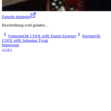
Episode abspielen
Beschreibung wird geladen…
Vorherige
OK COOL trifft: Daniel Ziegener
Nächste
OK
COOL trifft: Sebastian Tyzak
Impressum
v
2.19.1