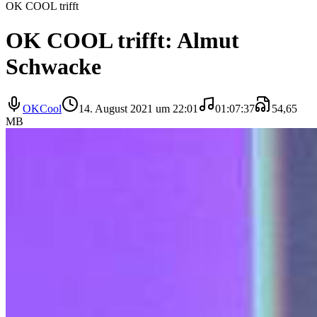
OK COOL trifft
OK COOL trifft: Almut
Schwacke
OKCool
14. August 2021 um 22:01
01:07:37
54,65
MB