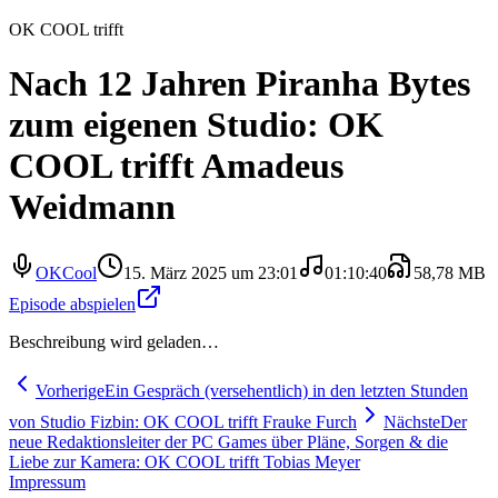
OK COOL trifft
Nach 12 Jahren Piranha Bytes
zum eigenen Studio: OK
COOL trifft Amadeus
Weidmann
OKCool
15. März 2025 um 23:01
01:10:40
58,78 MB
Episode abspielen
Beschreibung wird geladen…
Vorherige
Ein Gespräch (versehentlich) in den letzten Stunden
von Studio Fizbin: OK COOL trifft Frauke Furch
Nächste
Der
neue Redaktionsleiter der PC Games über Pläne, Sorgen & die
Liebe zur Kamera: OK COOL trifft Tobias Meyer
Impressum