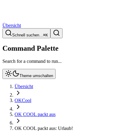
Übersicht
Schnell suchen…
⌘
K
Command Palette
Search for a command to run...
Theme umschalten
Übersicht
OKCool
OK COOL packt aus
OK COOL packt aus: Urlaub!