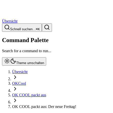
Übersicht
Schnell suchen…
⌘
K
Command Palette
Search for a command to run...
Theme umschalten
Übersicht
OKCool
OK COOL packt aus
OK COOL packt aus: Der neue Freitag!