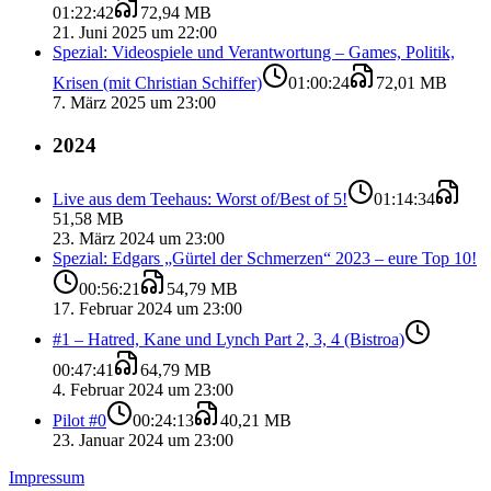
01:22:42
72,94 MB
21. Juni 2025 um 22:00
Spezial: Videospiele und Verantwortung – Games, Politik,
Krisen (mit Christian Schiffer)
01:00:24
72,01 MB
7. März 2025 um 23:00
2024
Live aus dem Teehaus: Worst of/Best of 5!
01:14:34
51,58 MB
23. März 2024 um 23:00
Spezial: Edgars „Gürtel der Schmerzen“ 2023 – eure Top 10!
00:56:21
54,79 MB
17. Februar 2024 um 23:00
#1 – Hatred, Kane und Lynch Part 2, 3, 4 (Bistroa)
00:47:41
64,79 MB
4. Februar 2024 um 23:00
Pilot #0
00:24:13
40,21 MB
23. Januar 2024 um 23:00
Impressum