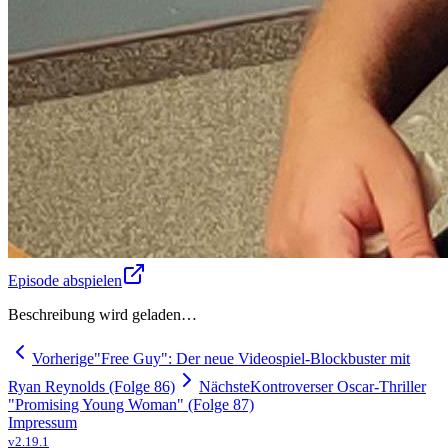
Episode abspielen
Beschreibung wird geladen…
Vorherige
"Free Guy": Der neue Videospiel-Blockbuster mit
Ryan Reynolds (Folge 86)
Nächste
Kontroverser Oscar-Thriller
"Promising Young Woman" (Folge 87)
Impressum
v
2.19.1