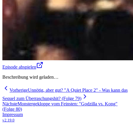
Episode abspielen
Beschreibung wird geladen…
Vorherige
Unnötig, aber gut? "A Quiet Place 2" - Was kann das
Sequel zum Überraschungshit? (Folge 79)
Nächste
Monstergekloppe vom Feinsten: "Godzilla vs. Kong"
(Folge 80)
Impressum
v
2.19.0