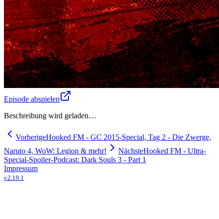
Episode abspielen
Beschreibung wird geladen…
Vorherige
Hooked FM - GC 2015-Special, Tag 2 - Die Zwerge,
Naruto 4, WoW: Legion & mehr!
Nächste
Hooked FM - Ultra-
Special-Spoiler-Podcast: Dark Souls 3 - Part 1
Impressum
v
2.19.1