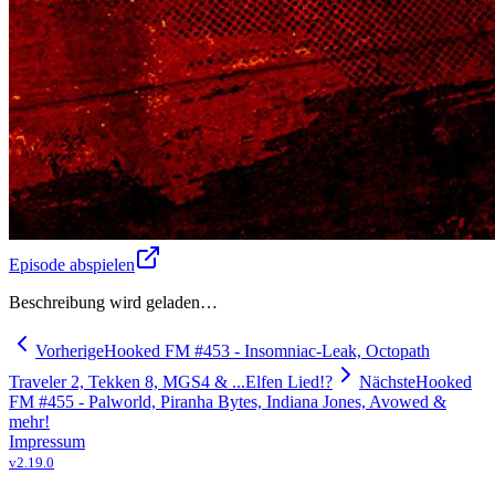
Episode abspielen
Beschreibung wird geladen…
Vorherige
Hooked FM #453 - Insomniac-Leak, Octopath
Traveler 2, Tekken 8, MGS4 & ...Elfen Lied!?
Nächste
Hooked
FM #455 - Palworld, Piranha Bytes, Indiana Jones, Avowed &
mehr!
Impressum
v
2.19.0