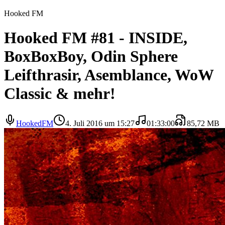
Hooked FM
Hooked FM #81 - INSIDE,
BoxBoxBoy, Odin Sphere
Leifthrasir, Asemblance, WoW
Classic & mehr!
HookedFM
4. Juli 2016 um 15:27
01:33:00
85,72 MB