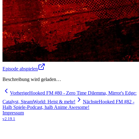
Episode abspielen
Beschreibung wird geladen…
Vorherige
Hooked FM #80 - Zero Time Dilemma, Mirror's Edge:
Catalyst, SteamWorld: Heist & mehr!
Nächste
Hooked FM #82 -
Halb Spiele-Podcast, halb Anime Awesome!
Impressum
v
2.19.1