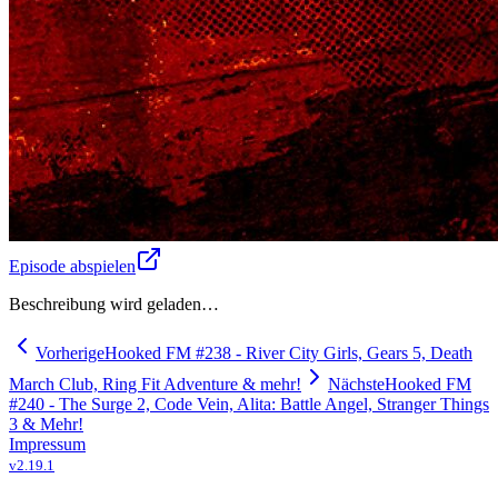
Episode abspielen
Beschreibung wird geladen…
Vorherige
Hooked FM #238 - River City Girls, Gears 5, Death
March Club, Ring Fit Adventure & mehr!
Nächste
Hooked FM
#240 - The Surge 2, Code Vein, Alita: Battle Angel, Stranger Things
3 & Mehr!
Impressum
v
2.19.1