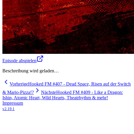
Episode abspielen
Beschreibung wird geladen…
Vorherige
Hooked FM #407 - Dead Space, Risen auf der Switch
& Mario-Pizza!?
Nächste
Hooked FM #409 - Like a Dragon:
Ishin, Atomic Heart, Wild Hearts, Theatrhythm & mehr!
Impressum
v
2.19.1