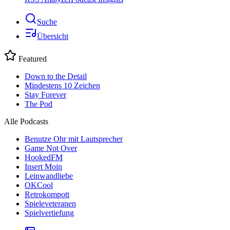
Suche
Übersicht
Featured
Down to the Detail
Mindestens 10 Zeichen
Stay Forever
The Pod
Alle Podcasts
Benutze Ohr mit Lautsprecher
Game Not Over
HookedFM
Insert Moin
Leinwandliebe
OKCool
Retrokompott
Spieleveteranen
Spielvertiefung