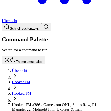
Übersicht
Schnell suchen…
⌘
K
Command Palette
Search for a command to run...
Theme umschalten
Übersicht
HookedFM
Hooked FM
Hooked FM #386 - Gamescom ONL, Saints Row, F1
Manager 22, Midnight Fight Express & mehr!