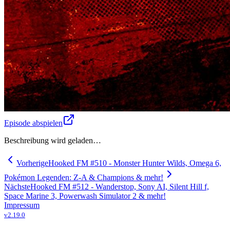
Episode abspielen
Beschreibung wird geladen…
Vorherige
Hooked FM #510 - Monster Hunter Wilds, Omega 6,
Pokémon Legenden: Z-A & Champions & mehr!
Nächste
Hooked FM #512 - Wanderstop, Sony AI, Silent Hill f,
Space Marine 3, Powerwash Simulator 2 & mehr!
Impressum
v
2.19.0