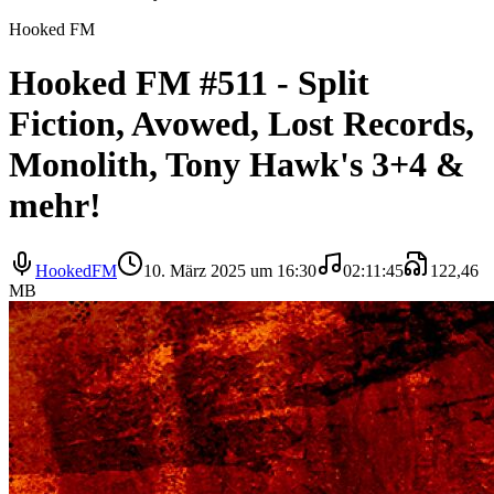
Hooked FM
Hooked FM #511 - Split
Fiction, Avowed, Lost Records,
Monolith, Tony Hawk's 3+4 &
mehr!
HookedFM
10. März 2025 um 16:30
02:11:45
122,46
MB