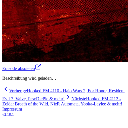
Episode abspielen
Beschreibung wird geladen…
Vorherige
Hooked FM #110 - Halo Wars 2, For Honor, Resident
Evil 7, Valve, PewDiePie & mehr!
Nächste
Hooked FM #112 -
Zelda: Breath of the Wild, NieR Automata, Yooka-Laylee & mehr!
Impressum
v
2.19.1