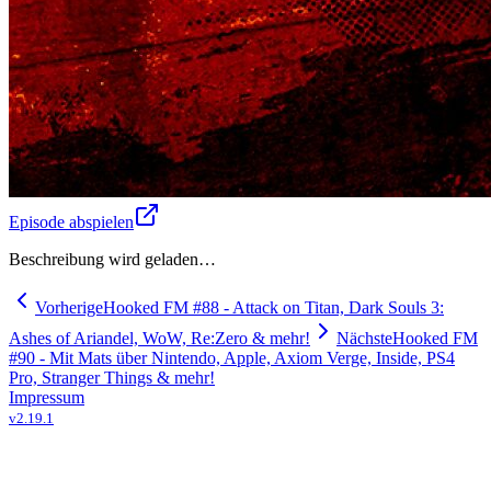
Episode abspielen
Beschreibung wird geladen…
Vorherige
Hooked FM #88 - Attack on Titan, Dark Souls 3:
Ashes of Ariandel, WoW, Re:Zero & mehr!
Nächste
Hooked FM
#90 - Mit Mats über Nintendo, Apple, Axiom Verge, Inside, PS4
Pro, Stranger Things & mehr!
Impressum
v
2.19.1