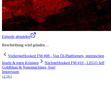
Episode abspielen
Beschreibung wird geladen…
Vorherige
Hooked FM #08 - Von Öl-Plattformen, stürmischen
Inseln & toten Königen
Nächste
Hooked FM #10 - LEGO Jeff
Goldblum & Nanomachines, Son!
Impressum
v
2.19.1