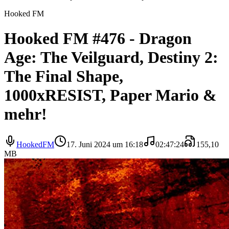
Hooked FM
Hooked FM #476 - Dragon
Age: The Veilguard, Destiny 2:
The Final Shape,
1000xRESIST, Paper Mario &
mehr!
HookedFM
17. Juni 2024 um 16:18
02:47:24
155,10
MB