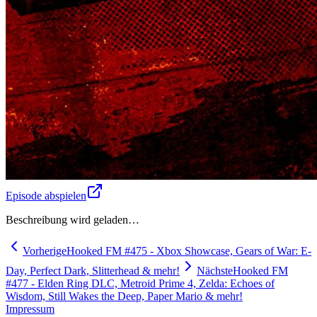
Episode abspielen
Beschreibung wird geladen…
Vorherige
Hooked FM #475 - Xbox Showcase, Gears of War: E-
Day, Perfect Dark, Slitterhead & mehr!
Nächste
Hooked FM
#477 - Elden Ring DLC, Metroid Prime 4, Zelda: Echoes of
Wisdom, Still Wakes the Deep, Paper Mario & mehr!
Impressum