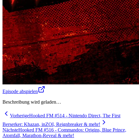
Episode abspielen
Beschreibung wird geladen…
Vorherige
Hooked FM #514 - Nintendo Direct, The First
Berserker: Khazan, inZOI, Reignbreaker & mehr!
Nächste
Hooked FM #516 - Commandos: Origins, Blue Prince,
Atomfall, Marathon-Reveal & mehr!