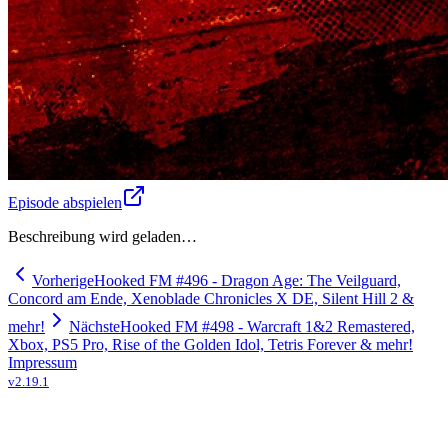
Episode abspielen
Beschreibung wird geladen…
Vorherige
Hooked FM #496 - Dragon Age: The Veilguard,
Concord am Ende, Xenoblade Chronicles X DE, Silent Hill 2 &
mehr!
Nächste
Hooked FM #498 - Warcraft 1&2 Remastered,
Xbox, PS5 Pro, Rise of the Golden Idol, Tetris Forever & mehr!
Impressum
v
2.19.1