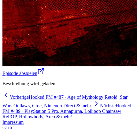
Episode abspielen
Beschreibung wird geladen…
Vorherige
Hooked FM #487 - Age of Mythology Retold, Star
Wars Outlaws, Croc, Nintendo Direct & mehr!
Nächste
Hooked
FM #489 - PlayStation 5 Pro, Annapurna, Lollipop Chainsaw
RePOP, Hollowbody, Arco & mehr!
Impressum
v
2.19.1