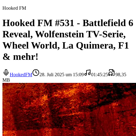
Hooked FM
Hooked FM #531 - Battlefield 6
Reveal, Wolfenstein TV-Serie,
Wheel World, La Quimera, F1
& mehr!
HookedFM
28. Juli 2025 um 15:09
01:45:25
98,35
MB