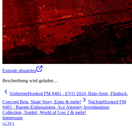
Episode abspielen
Beschreibung wird geladen…
Vorherige
Hooked FM #481 - EVO 2024, Halo-Serie, Flintlock,
Concord Beta, Skate Story, Emio & mehr!
Nächste
Hooked FM
#483 - Bungie-Entlassungen, Ace Attorney Investigations
Collection, Tombi!, World of Goo 2 & mehr!
Impressum
v
2.19.1