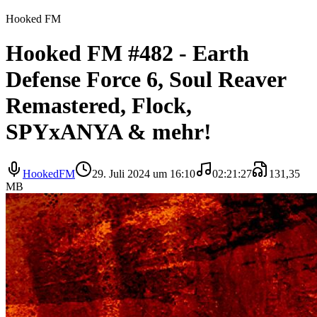
Hooked FM
Hooked FM #482 - Earth
Defense Force 6, Soul Reaver
Remastered, Flock,
SPYxANYA & mehr!
HookedFM
29. Juli 2024 um 16:10
02:21:27
131,35
MB