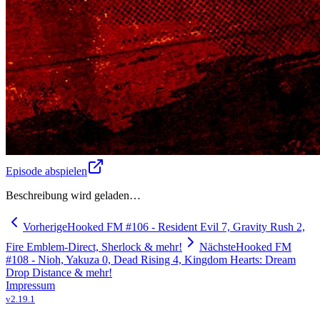
Episode abspielen
Beschreibung wird geladen…
Vorherige
Hooked FM #106 - Resident Evil 7, Gravity Rush 2,
Fire Emblem-Direct, Sherlock & mehr!
Nächste
Hooked FM
#108 - Nioh, Yakuza 0, Dead Rising 4, Kingdom Hearts: Dream
Drop Distance & mehr!
Impressum
v
2.19.1