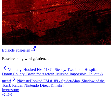
Episode abspielen
Beschreibung wird geladen…
Vorherige
Hooked FM #187 - Steady, Two Point Hospital,
Donut County, Battle for Azeroth, Mission Impossible: Fallout &
mehr!
Nächste
Hooked FM #189 - Spider-Man, Shadow of the
Tomb Raider, Nintendo Direct & mehr!
Impressum
v
2.19.0